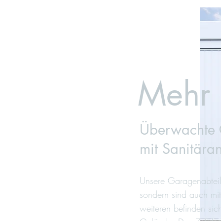
Mehr 
Überwachte 
mit Sanitära
Unsere Garagenabteil
sondern sind auch mi
weiteren befinden si