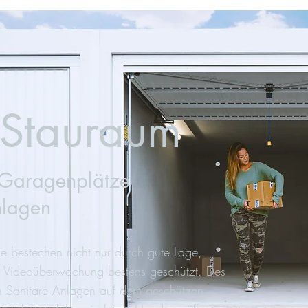
Stauraum
Garagenplätze
nlagen
e bestechen nicht nur durch gute Lage,
t Videoüberwachung bestens geschützt. Des
ch Sanitäre Anlagen auf dem geschützen