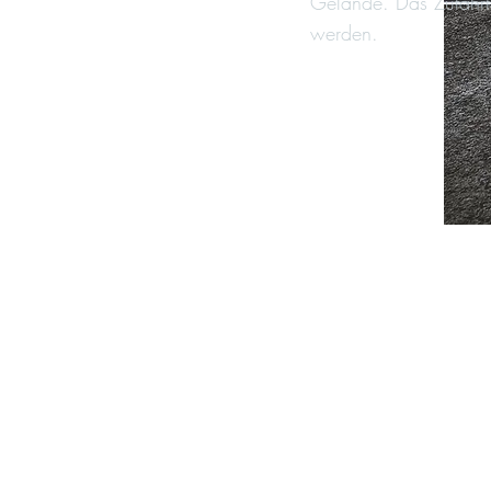
Gelände. Das Zufahrts
werden.