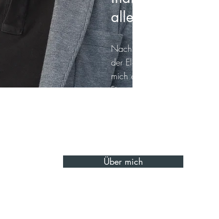
alle Lebenslagen
Nach langjähriger Tätigkeit in
der Elektrotechnikbranche als
mich entschlossen in die Imm
Finanzierungsbranche zu beg
als Verkaufsleiter bei der sB
mein Finanzierungs und Imm
ausgeweitet habe.
Über mich