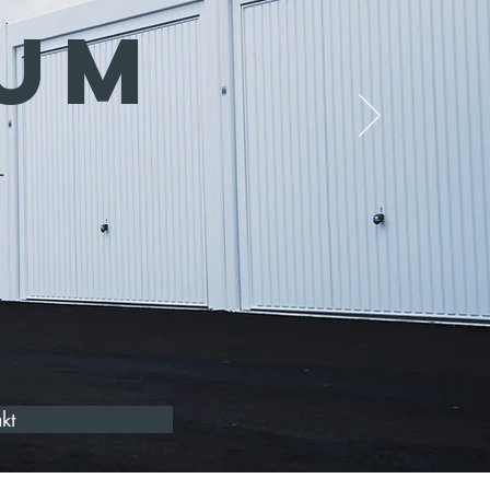
UM
L
kt