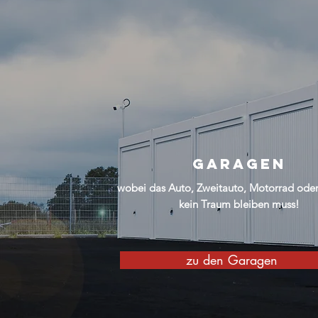
GARAGEN
wobei das Auto, Zweitauto, Motorrad oder
kein Traum bleiben muss!
zu den Garagen